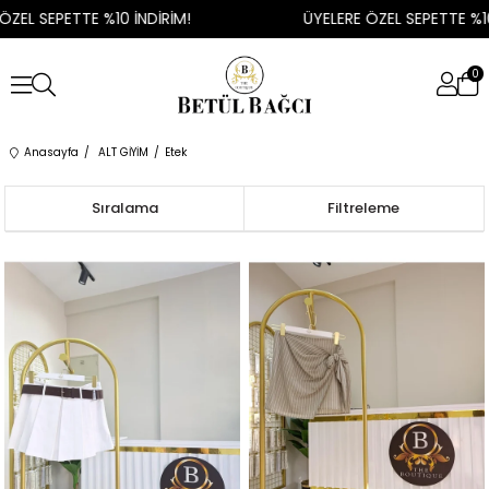
ZEL SEPETTE %10 İNDİRİM!
ÜYELERE ÖZEL SEPETTE %10 
0
Anasayfa
ALT GİYİM
Etek
Sıralama
Filtreleme