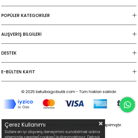
POPÜLER KATEGORİLER
ALIŞVERİŞ BİLGİLERİ
DESTEK
E-BÜLTEN KAYIT
© 2025 betulbagcibutik.com - Tüm hakları saklıdır.
Çerez Kullanımı
Bu sitenin kurulumu
Keyo Digital
tarafından yapılmıştır.
Sizlere en iyi alışveriş deneyimini sunabilmek adına
sitemizde çerezler(cookies) kullanmaktayız. Detaylı