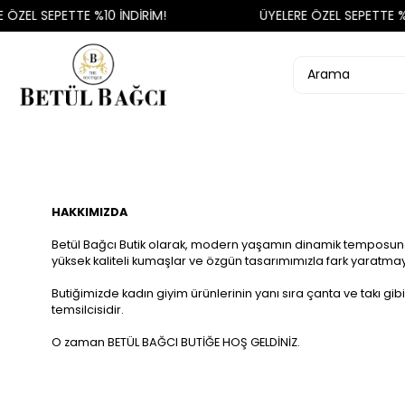
 ÖZEL SEPETTE %10 İNDİRİM!
ÜYELERE ÖZEL SEPETTE %1
HAKKIMIZDA
Betül Bağcı Butik olarak, modern yaşamın dinamik temposuna ay
yüksek kaliteli kumaşlar ve özgün tasarımımızla fark yaratmay
Butiğimizde kadın giyim ürünlerinin yanı sıra çanta ve takı gib
temsilcisidir.
O zaman BETÜL BAĞCI BUTİĞE HOŞ GELDİNİZ.