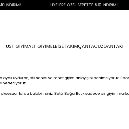
0 İNDİRİM!
ÜYELERE ÖZEL SEPETTE %10 İNDİRİM!
ÜST GİYİM
ALT GİYİM
ELBİSE
TAKIM
ÇANTA
CÜZDAN
TAKI
ak uyduran, stil sahibi ve rahat giyim anlayışını benimsiyoruz. Sporun
ı hedefliyoruz.
i aksesuar larda bulabilirsiniz. Betül Bağcı Butik sadece bir giyim marka