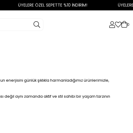
ÜYELERE ÖZEL SEPETTE %10 İNDİRİM!
ÜYELERE 
0
 enerjisini günlük şıklıkla harmanladığımız ürünlerimizle,
sı değil aynı zamanda aktif ve stil sahibi bir yaşam tarzının