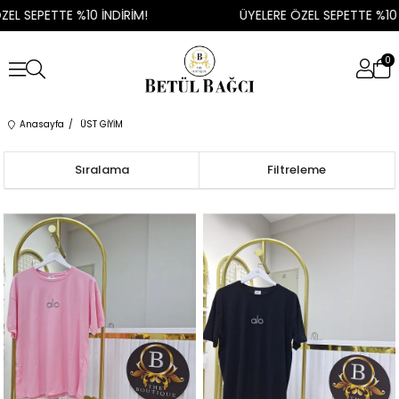
EPETTE %10 İNDİRİM!
ÜYELERE ÖZEL SEPETTE %10 İNDİ
0
Anasayfa
ÜST GİYİM
Sıralama
Filtreleme