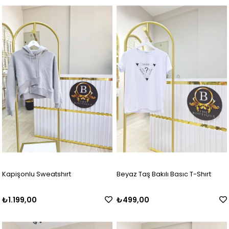
Kapişonlu Sweatshırt
Beyaz Taş Bakılı Basıc T-Shırt
₺1.199,00
₺499,00