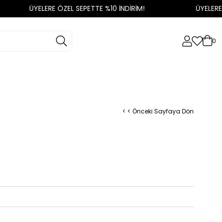
ÜYELERE ÖZEL SEPETTE %10 İNDİRİM!
ÜYELERE ÖZ
0
< < Önceki Sayfaya Dön