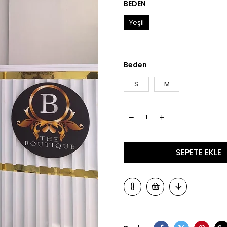
BEDEN
Yeşil
Beden
S
M