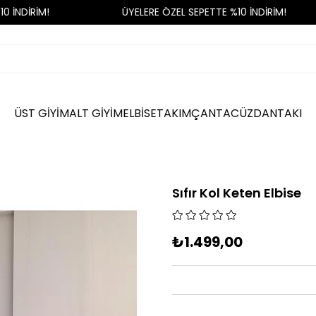
İNDİRİM!
ÜYELERE ÖZEL SEPETTE %10 İNDİRİM!
ÜST GİYİM
ALT GİYİM
ELBİSE
TAKIM
ÇANTA
CÜZDAN
TAKI
Sıfır Kol Keten Elbise
₺1.499,00