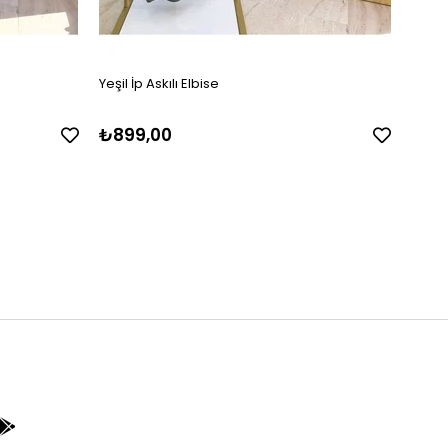
Yeşil İp Askılı Elbise
Siyah 
₺899,00
₺89