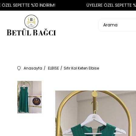
EL SEPETTE %10 İNDİRİM!
ÜYELERE ÖZEL SEPETTE %10 
Anasayfa
ELBİSE
Sıfır Kol Keten Elbise